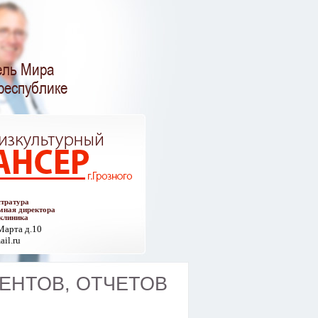
ель Мира
республике
стратура
мная директора
иклиника
 Марта д.10
ail.ru
ЕНТОВ, ОТЧЕТОВ