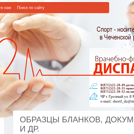
те нам
Поиск по сайту
Спорт - носит
в Чеченской 
8(8712)22-20-49-реги
8(8712)22-20-31-прие
8(8712)22-30-32-пол
ЧР г. Грозный ул. 8
e-mail: sherif_dz@m
ОБРАЗЦЫ БЛАНКОВ, ДОКУМ
И ДР.