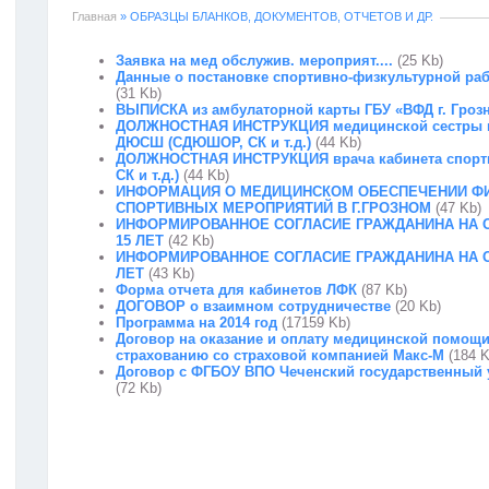
Главная
» ОБРАЗЦЫ БЛАНКОВ, ДОКУМЕНТОВ, ОТЧЕТОВ И ДР.
Заявка на мед обслужив. мероприят....
(25 Kb)
Данные о постановке спортивно-физкультурной ра
(31 Kb)
ВЫПИСКА из амбулаторной карты ГБУ «ВФД г. Гроз
ДОЛЖНОСТНАЯ ИНСТРУКЦИЯ медицинской сестры к
ДЮСШ (СДЮШОР, СК и т.д.)
(44 Kb)
ДОЛЖНОСТНАЯ ИНСТРУКЦИЯ врача кабинета спор
СК и т.д.)
(44 Kb)
ИНФОРМАЦИЯ О МЕДИЦИНСКОМ ОБЕСПЕЧЕНИИ Ф
СПОРТИВНЫХ МЕРОПРИЯТИЙ В Г.ГРОЗНОМ
(47 Kb)
ИНФОРМИРОВАННОЕ СОГЛАСИЕ ГРАЖДАНИНА НА 
15 ЛЕТ
(42 Kb)
ИНФОРМИРОВАННОЕ СОГЛАСИЕ ГРАЖДАНИНА НА О
ЛЕТ
(43 Kb)
Форма отчета для кабинетов ЛФК
(87 Kb)
ДОГОВОР о взаимном сотрудничестве
(20 Kb)
Программа на 2014 год
(17159 Kb)
Договор на оказание и оплату медицинской помощ
страхованию со страховой компанией Макс-М
(184 K
Договор с ФГБОУ ВПО Чеченский государственный 
(72 Kb)