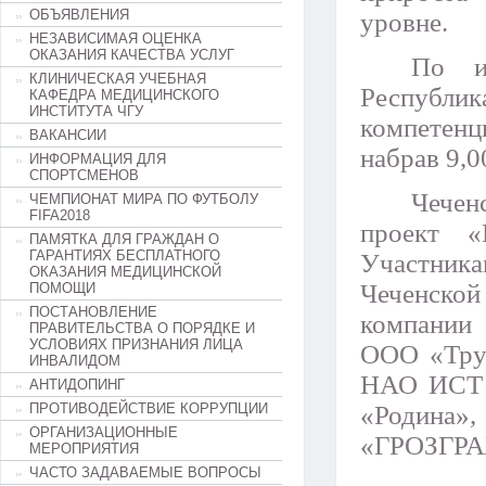
ОБЪЯВЛЕНИЯ
уровне.
НЕЗАВИСИМАЯ ОЦЕНКА
ОКАЗАНИЯ КАЧЕСТВА УСЛУГ
По и
КЛИНИЧЕСКАЯ УЧЕБНАЯ
Республик
КАФЕДРА МЕДИЦИНСКОГО
ИНСТИТУТА ЧГУ
компетенц
ВАКАНСИИ
набрав 9,0
ИНФОРМАЦИЯ ДЛЯ
СПОРТСМЕНОВ
Чечен
ЧЕМПИОНАТ МИРА ПО ФУТБОЛУ
FIFA2018
проект «
ПАМЯТКА ДЛЯ ГРАЖДАН О
ГАРАНТИЯХ БЕСПЛАТНОГО
Участник
ОКАЗАНИЯ МЕДИЦИНСКОЙ
Чеченско
ПОМОЩИ
ПОСТАНОВЛЕНИЕ
компании
ПРАВИТЕЛЬСТВА О ПОРЯДКЕ И
УСЛОВИЯХ ПРИЗНАНИЯ ЛИЦА
ООО «Тру
ИНВАЛИДОМ
НАО ИСТ 
АНТИДОПИНГ
ПРОТИВОДЕЙСТВИЕ КОРРУПЦИИ
«Родин
ОРГАНИЗАЦИОННЫЕ
«ГРОЗГРА
МЕРОПРИЯТИЯ
ЧАСТО ЗАДАВАЕМЫЕ ВОПРОСЫ