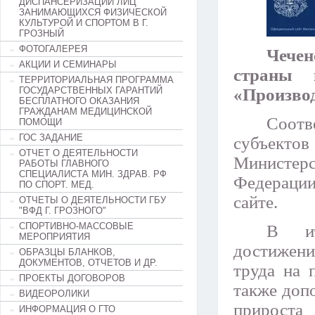
ДИСПАНСЕРИЗАЦИИ ЛИЦ
ЗАНИМАЮЩИХСЯ ФИЗИЧЕСКОЙ
КУЛЬТУРОЙ И СПОРТОМ В Г.
ГРОЗНЫЙ
ФОТОГАЛЕРЕЯ
Чечен
АКЦИИ И СЕМИНАРЫ
страны 
ТЕРРИТОРИАЛЬНАЯ ПРОГРАММА
ГОСУДАРСТВЕННЫХ ГАРАНТИЙ
«Производ
БЕСПЛАТНОГО ОКАЗАНИЯ
ГРАЖДАНАМ МЕДИЦИНСКОЙ
Соот
ПОМОЩИ
ГОС ЗАДАНИЕ
субъект
ОТЧЕТ О ДЕЯТЕЛЬНОСТИ
Министер
РАБОТЫ ГЛАВНОГО
СПЕЦИАЛИСТА МИН. ЗДРАВ. РФ
Федерации
ПО СПОРТ. МЕД.
сайте.
ОТЧЕТЫ О ДЕЯТЕЛЬНОСТИ ГБУ
"ВФД Г. ГРОЗНОГО"
СПОРТИВНО-МАССОВЫЕ
В ит
МЕРОПРИЯТИЯ
достижени
ОБРАЗЦЫ БЛАНКОВ,
ДОКУМЕНТОВ, ОТЧЕТОВ И ДР.
труда на 
ПРОЕКТЫ ДОГОВОРОВ
также доп
ВИДЕОРОЛИКИ
прироста
ИНФОРМАЦИЯ О ГТО