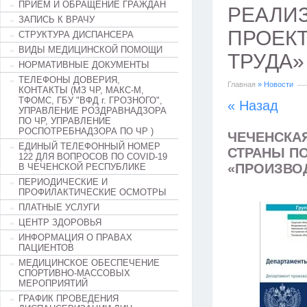
ПРИЕМ И ОБРАЩЕНИЕ ГРАЖДАН
РЕАЛИ
ЗАПИСЬ К ВРАЧУ
ПРОЕК
СТРУКТУРА ДИСПАНСЕРА
ВИДЫ МЕДИЦИНСКОЙ ПОМОЩИ
ТРУДА»
НОРМАТИВНЫЕ ДОКУМЕНТЫ
ТЕЛЕФОНЫ ДОВЕРИЯ,
Главная
» Новости
КОНТАКТЫ (МЗ ЧР, МАКС-М,
ТФОМС, ГБУ "ВФД г. ГРОЗНОГО",
« Назад
УПРАВЛЕНИЕ РОЗДРАВНАДЗОРА
ПО ЧР, УПРАВЛЕНИЕ
РОСПОТРЕБНАДЗОРА ПО ЧР )
ЧЕЧЕНСКА
ЕДИНЫЙ ТЕЛЕФОННЫЙ НОМЕР
СТРАНЫ П
122 ДЛЯ ВОПРОСОВ ПО COVID-19
«ПРОИЗВО
В ЧЕЧЕНСКОЙ РЕСПУБЛИКЕ
ПЕРИОДИЧЕСКИЕ И
ПРОФИЛАКТИЧЕСКИЕ ОСМОТРЫ
ПЛАТНЫЕ УСЛУГИ
ЦЕНТР ЗДОРОВЬЯ
ИНФОРМАЦИЯ О ПРАВАХ
ПАЦИЕНТОВ
МЕДИЦИНСКОЕ ОБЕСПЕЧЕНИЕ
СПОРТИВНО-МАССОВЫХ
МЕРОПРИЯТИЙ
ГРАФИК ПРОВЕДЕНИЯ